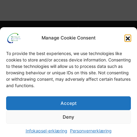
Hva er NBFN?
Hva er blå skog?
Manage Cookie Consent
Høydepunkter
Publikasjoner
To provide the best experiences, we use technologies like
English
Blå skog-uka
cookies to store and/or access device information. Consenting
to these technologies will allow us to process data such as
browsing behaviour or unique IDs on this site. Not consenting
or withdrawing consent, may adversely affect certain features
and functions.
© Copyright
GRID-Arendal © 2023
. All rights reserved
Accept
Deny
TERMS OF USE
PRIVACY POLICY
Infokapsel-erklæring
Personvernerklæring