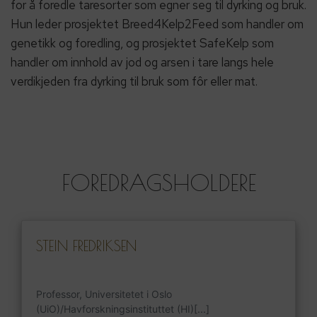
for å foredle taresorter som egner seg til dyrking og bruk.
Hun leder prosjektet Breed4Kelp2Feed som handler om
genetikk og foredling, og prosjektet SafeKelp som
handler om innhold av jod og arsen i tare langs hele
verdikjeden fra dyrking til bruk som fôr eller mat.
FOREDRAGSHOLDERE
STEIN FREDRIKSEN
Professor, Universitetet i Oslo
(UiO)/Havforskningsinstituttet (HI)[...]