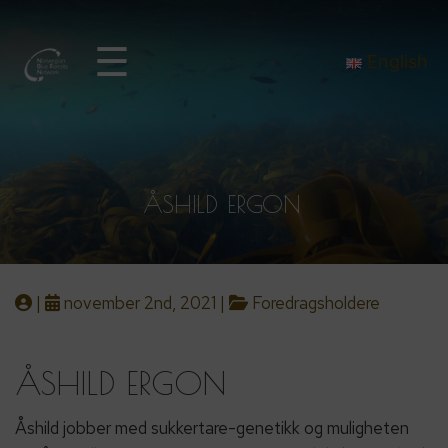
☰
English
ÅSHILD ERGON
|
november 2nd, 2021 |
Foredragsholdere
ÅSHILD ERGON
Åshild jobber med sukkertare-genetikk og muligheten