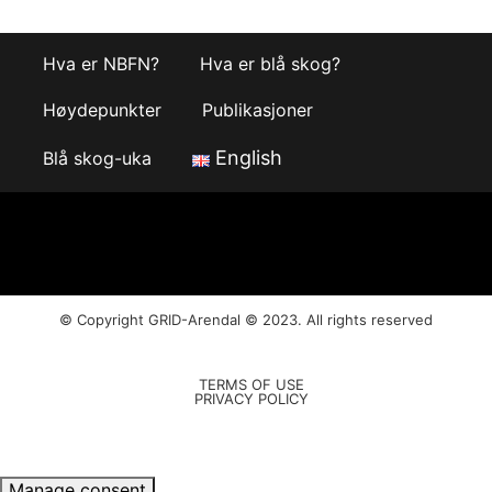
Hva er NBFN?
Hva er blå skog?
Høydepunkter
Publikasjoner
English
Blå skog-uka
© Copyright
GRID-Arendal © 2023
. All rights reserved
TERMS OF USE
PRIVACY POLICY
Manage consent