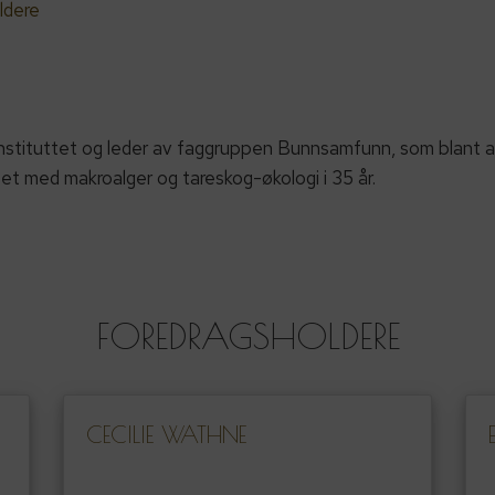
ldere
sinstituttet og leder av faggruppen Bunnsamfunn, som blant a
bet med makroalger og tareskog-økologi i 35 år.
FOREDRAGSHOLDERE
CECILIE WATHNE