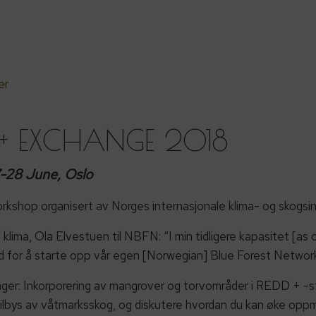
er
D + EXCHANGE 2018
7-28 June, Oslo
shop organisert av Norges internasjonale klima- og skogsinit
 og klima, Ola Elvestuen til NBFN: “I min tidligere kapasitet [
d for å starte opp vår egen [Norwegian] Blue Forest Networ
ger: Inkorporering av mangrover og torvområder i REDD + -st
ilbys av våtmarksskog, og diskutere hvordan du kan øke oppm