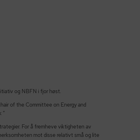
iativ og NBFN i fjor høst.
as chair of the Committee on Energy and
k ”
rategier. For å fremheve viktigheten av
erksomheten mot disse relativt små og lite