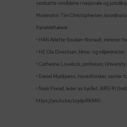
verdsatte områdene i nasjonale og jurisdiks
Moderator: Tim Christophersen, koordinator
Paneldeltakere:
• HAN Arlette Soudan-Nonault, minister for
• HE Ola Elvestuen, klima- og miljøminister
• Catherine Lovelock, professor, Universit
• Daniel Murdiyarso, hovedforsker, senter f
• Nazir Foead, leder av byrået, BRG RI (In
https://youtu.be/zzydjoRKMKI