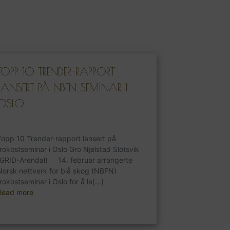
TOPP 10 TRENDER-RAPPORT
LANSERT PÅ NBFN-SEMINAR I
OSLO
Topp 10 Trender-rapport lansert på
frokostseminar i Oslo Gro Njølstad Slotsvik
(GRID-Arendal) 14. februar arrangerte
Norsk nettverk for blå skog (NBFN)
rokostseminar i Oslo for å la[...]
Read more