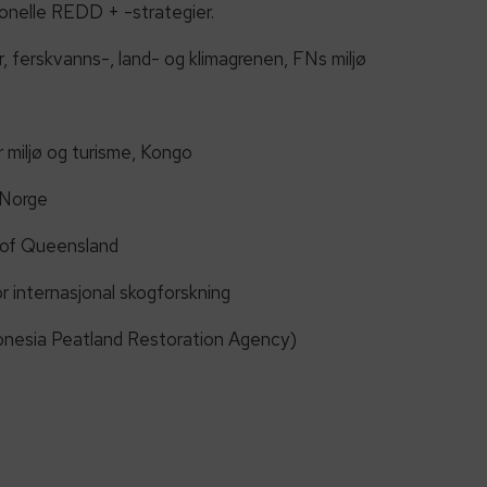
jonelle REDD + -strategier.
, ferskvanns-, land- og klimagrenen, FNs miljø
 miljø og turisme, Kongo
, Norge
y of Queensland
or internasjonal skogforskning
donesia Peatland Restoration Agency)