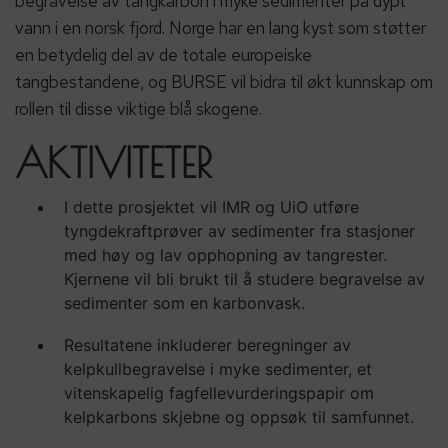
begravelse av tangkarbon i myke sedimenter på dypt
vann i en norsk fjord. Norge har en lang kyst som støtter
en betydelig del av de totale europeiske
tangbestandene, og BURSE vil bidra til økt kunnskap om
rollen til disse viktige blå skogene.
AKTIVITETER
I dette prosjektet vil IMR og UiO utføre
tyngdekraftprøver av sedimenter fra stasjoner
med høy og lav opphopning av tangrester.
Kjernene vil bli brukt til å studere begravelse av
sedimenter som en karbonvask.
Resultatene inkluderer beregninger av
kelpkullbegravelse i myke sedimenter, et
vitenskapelig fagfellevurderingspapir om
kelpkarbons skjebne og oppsøk til samfunnet.