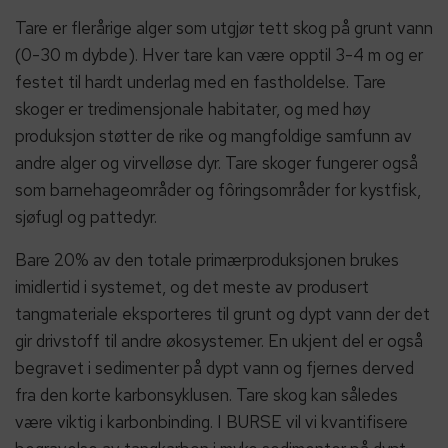
Tare er flerårige alger som utgjør tett skog på grunt vann
(0-30 m dybde). Hver tare kan være opptil 3-4 m og er
festet til hardt underlag med en fastholdelse. Tare
skoger er tredimensjonale habitater, og med høy
produksjon støtter de rike og mangfoldige samfunn av
andre alger og virvelløse dyr. Tare skoger fungerer også
som barnehageområder og fôringsområder for kystfisk,
sjøfugl og pattedyr.
Bare 20% av den totale primærproduksjonen brukes
imidlertid i systemet, og det meste av produsert
tangmateriale eksporteres til grunt og dypt vann der det
gir drivstoff til andre økosystemer. En ukjent del er også
begravet i sedimenter på dypt vann og fjernes derved
fra den korte karbonsyklusen. Tare skog kan således
være viktig i karbonbinding. I BURSE vil vi kvantifisere