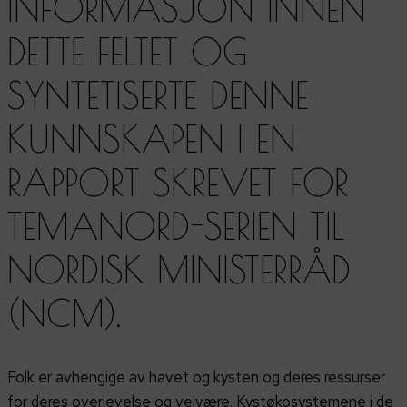
INFORMASJON INNEN
DETTE FELTET OG
SYNTETISERTE DENNE
KUNNSKAPEN I EN
RAPPORT SKREVET FOR
TEMANORD-SERIEN TIL
NORDISK MINISTERRÅD
(NCM).
Folk er avhengige av havet og kysten og deres ressurser
for deres overlevelse og velvære. Kystøkosystemene i de