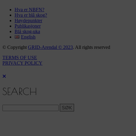
Hva er NBFN?
Hva er blå skog?
Høydepunkter
Publikasjoner
Blå skog-uka
English
© Copyright
GRID-Arendal © 2023
. All rights reserved
TERMS OF USE
PRIVACY POLICY
SEARCH
Search: