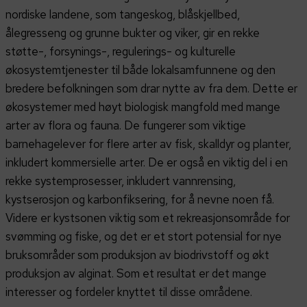
nordiske landene, som tangeskog, blåskjellbed,
ålegresseng og grunne bukter og viker, gir en rekke
støtte-, forsynings-, regulerings- og kulturelle
økosystemtjenester til både lokalsamfunnene og den
bredere befolkningen som drar nytte av fra dem. Dette er
økosystemer med høyt biologisk mangfold med mange
arter av flora og fauna. De fungerer som viktige
barnehagelever for flere arter av fisk, skalldyr og planter,
inkludert kommersielle arter. De er også en viktig del i en
rekke systemprosesser, inkludert vannrensing,
kystserosjon og karbonfiksering, for å nevne noen få.
Videre er kystsonen viktig som et rekreasjonsområde for
svømming og fiske, og det er et stort potensial for nye
bruksområder som produksjon av biodrivstoff og økt
produksjon av alginat. Som et resultat er det mange
interesser og fordeler knyttet til disse områdene.