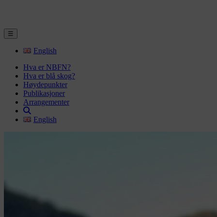
☰
English
Hva er NBFN?
Hva er blå skog?
Høydepunkter
Publikasjoner
Arrangementer
English