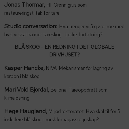
Jonas Thormar,
HI: Grønn grus som
restaureringstiltak for tare
Studio conversation:
Hva trenger vi å gjøre noe med
hvis vi skal ha mer tareskog i bedre forfatning?
BLÅ SKOG – EN REDNING I DET GLOBALE
DRIVHUSET?
Kasper Hancke,
NIVA: Mekanismer for lagring av
karbon i blå skog
Mari Vold Bjordal,
Bellona: Tareoppdrett som
klimaløsning
Hege Haugland,
Miljødirektoratet: Hva skal til for å
inkludere blå skog i norsk klimagassregnskap?