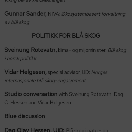
viktig del av klimaløsningen
Gunnar Sander,
NIVA:
Økosystembasert forvaltning
av blå skog
POLITIKK FOR BLÅ SKOG
Sveinung Rotevatn,
klima- og miljøminister:
Blå skog
i norsk politikk
Vidar Helgesen,
special advisor, UD:
Norges
internasjonale blå skog-engasjement
Studio conversation
with Sveinung Rotevatn, Dag
O. Hessen and Vidar Helgesen
Blue discussion
Dag Olav Hessen, UiO:
Blå skog i natur- og