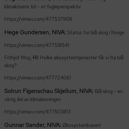
klimakrisens tid – et fugleperspektiv
https://vimeo.com/477537908
Hege Gundersen, NIVA:
Status for blå skog i Norge
https://vimeo.com/477518541
Frithjof Moy
, HI:
Hvilke økosystemtjenester får vi fra blå
skog?
https://vimeo.com/477724061
Solrun Figenschau Skjellum, NIVA:
Blå skog – en
viktig del av klimaløsningen
https://vimeo.com/477503813
Gunnar Sander, NIVA:
Økosystembasert