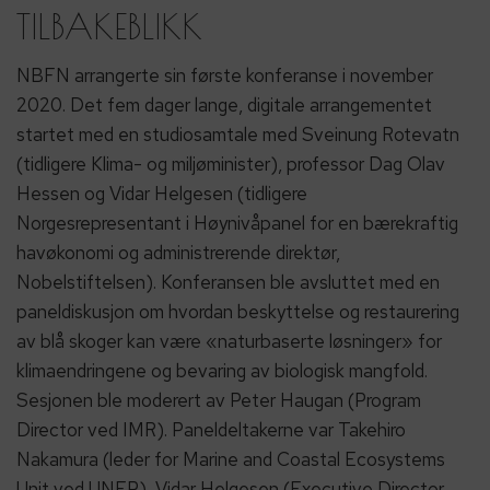
TILBAKEBLIKK
NBFN arrangerte sin første konferanse i november
2020. Det fem dager lange, digitale arrangementet
startet med en studiosamtale med Sveinung Rotevatn
(tidligere Klima- og miljøminister), professor Dag Olav
Hessen og Vidar Helgesen (tidligere
Norgesrepresentant i Høynivåpanel for en bærekraftig
havøkonomi og administrerende direktør,
Nobelstiftelsen). Konferansen ble avsluttet med en
paneldiskusjon om hvordan beskyttelse og restaurering
av blå skoger kan være «naturbaserte løsninger» for
klimaendringene og bevaring av biologisk mangfold.
Sesjonen ble moderert av Peter Haugan (Program
Director ved IMR). Paneldeltakerne var Takehiro
Nakamura (leder for Marine and Coastal Ecosystems
Unit ved UNEP), Vidar Helgesen (Executive Director,