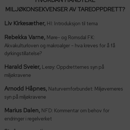
HVORDAN HÅNDTERE
MILJØKONSEKVENSER AV TAREOPPDRETT?
Liv Kirkesæther,
HI: Introduksjon til tema
Rebekka Varne,
Møre- og Romsdal FK:
Akvakulturloven og makroalger – hva kreves for å få
dyrkingstillatelse?
Harald Sveier,
Lerøy: Oppdretternes syn på
miljøkravene
Arnodd Håpnes,
Naturvernforbundet: Miljøverneres
syn på miljøkravene
Marius Dalen,
NFD: Kommentar om behov for
endringer i regelverket