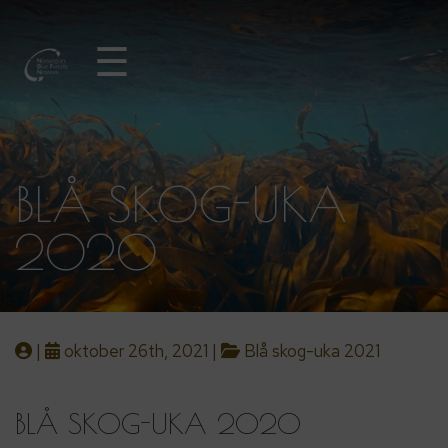
☰
BLÅ SKOG-UKA
2020
|
oktober 26th, 2021 |
Blå skog-uka 2021
BLÅ SKOG-UKA 2020