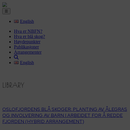
☰
English
Hva er NBFN?
Hva er blå skog?
Høydepunkter
Publikasjoner
Arrangementer
English
LIBRARY
OSLOFJORDENS BLÅ SKOGER: PLANTING AV ÅLEGRAS
OG INVOLVERING AV BARN I ARBEIDET FOR Å REDDE
FJORDEN (HYBRID ARRANGEMENT)