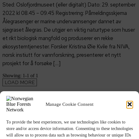
Sted: Oslofjordmuseet (eller digitalt) Dato: 29. september
2022 kl 08.45 – 09.45 Registrering: Påmeldingsskjema
Ålegrasenger er marine undervannsenger dannet av
sjøgraset ålegras. De utgjør en viktig naturtype som huser
et rikt biologisk mangfold og produserer en rekke
økosystemtjenester. Forsker Kristina Øie Kvile fra NIVA,
norsk instiutt for vannforskning, presenterer et nytt
prosjekt for å forsøke […]
Showing: 1-
1
of
1
LOAD MORE
Hva er NBFN?
Hva er blå skog?
Manage Cookie Consent
Høydepunkter
Publikasjoner
Blå skog-uka
English
To provide the best experiences, we use technologies like cookies to
store and/or access device information. Consenting to these technologies
© Copyright
GRID-Arendal © 2023
. All rights reserved
will allow us to process data such as browsing behaviour or unique IDs