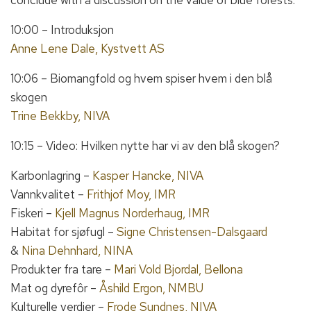
conclude with a discussion on the value of blue forests.
10:00 – Introduksjon
Anne Lene Dale, Kystvett AS
10:06 – Biomangfold og hvem spiser hvem i den blå
skogen
Trine Bekkby, NIVA
10:15 – Video: Hvilken nytte har vi av den blå skogen?
Karbonlagring –
Kasper Hancke, NIVA
Vannkvalitet –
Frithjof Moy, IMR
Fiskeri –
Kjell Magnus Norderhaug, IMR
Habitat for sjøfugl –
Signe Christensen-Dalsgaard
&
Nina Dehnhard, NINA
Produkter fra tare –
Mari Vold Bjordal, Bellona
Mat og dyrefôr –
Åshild Ergon, NMBU
Kulturelle verdier –
Frode Sundnes, NIVA