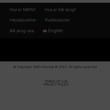
Hva er NBFN?
Hva er blå skog?
Høydepunkter
Publikasjoner
English
Blå skog-uka
© Copyright
GRID-Arendal © 2023
. All rights reserved
TERMS OF USE
PRIVACY POLICY