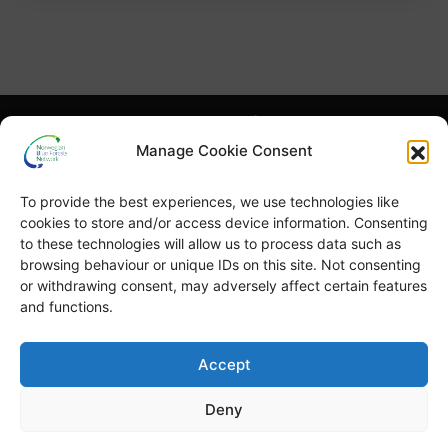
Hva er NBFN?
Hva er blå skog?
Manage Cookie Consent
Høydepunkter
Publikasjoner
To provide the best experiences, we use technologies like
English
Blå skog-uka
cookies to store and/or access device information. Consenting
to these technologies will allow us to process data such as
browsing behaviour or unique IDs on this site. Not consenting
or withdrawing consent, may adversely affect certain features
and functions.
© Copyright
GRID-Arendal © 2023
. All rights reserved
Accept
Deny
TERMS OF USE
PRIVACY POLICY